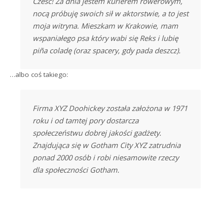
Cześć! Za dnia jestem kurierem rowerowym,
nocą próbuję swoich sił w aktorstwie, a to jest
moja witryna. Mieszkam w Krakowie, mam
wspaniałego psa który wabi się Reks i lubię
piña coladę (oraz spacery, gdy pada deszcz).
…albo coś takiego:
Firma XYZ Doohickey została założona w 1971
roku i od tamtej pory dostarcza
społeczeństwu dobrej jakości gadżety.
Znajdująca się w Gotham City XYZ zatrudnia
ponad 2000 osób i robi niesamowite rzeczy
dla społeczności Gotham.