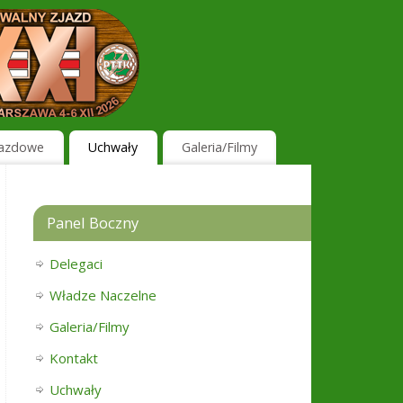
jazdowe
Uchwały
Galeria/Filmy
Panel Boczny
Delegaci
Władze Naczelne
Galeria/Filmy
Kontakt
Uchwały